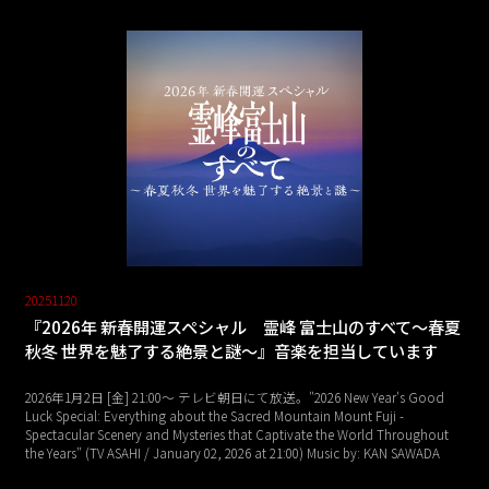
20251120
『2026年 新春開運スペシャル 霊峰 富士山のすべて～春夏
秋冬 世界を魅了する絶景と謎～』音楽を担当しています
2026年1月2日 [金] 21:00～ テレビ朝日にて放送。"2026 New Year's Good
Luck Special: Everything about the Sacred Mountain Mount Fuji -
Spectacular Scenery and Mysteries that Captivate the World Throughout
the Years" (TV ASAHI / January 02, 2026 at 21:00) Music by: KAN SAWADA