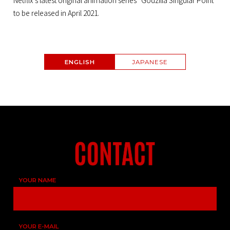
Netflix’s latest original animation series “Godzilla Singular Point”
to be released in April 2021.
ENGLISH
JAPANESE
YOUR NAME
YOUR E-MAIL