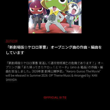
20251228
「新劇場版☆ケロロ軍曹」 オープニング曲の作曲・編曲を
しています
「新劇場版☆ケロロ軍曹 復活して速攻地球滅亡の危機であります！」オー
プニング曲「また帰ってきたケロッ！とマーチ」(ano ＆ 粗品) の作曲・編
曲を担当しました。2026年夏 劇場公開予定。"Keroro Gunso The Movie"
will be released in Summer 2026. OP Theme Music & Arranged by: KAN
SAWADA
OFFICIAL SITE