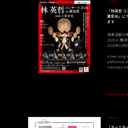
20260525
「林英哲 コンサ
妻宏光」に
ます
演奏活動55
2026 in 横
2026年10
A new song w
performed at
Yokosuka wit
OFFICIAL SIT
20260515
「ターミネ