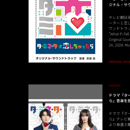
ジナル・サ
テレビ朝日
ーターと恋
ウンドトラッ
"What if I fel
Original Sou
24, 2026. M
OFFICIAL SIT
20260216
ドラマ『タ
ら』音楽を
ドラマ『タ
ら』テレビ朝日
より毎週土曜日