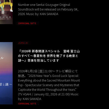
Number one Sentai Gozyuger Original
Soundtrack will be released on February 04,
2026. Music by: KAN SAWADA
OFFICIAL SITE
20251120
『2026年 新春開運スペシャル 霊峰 富士山
のすべて～春夏秋冬 世界を魅了する絶景と
謎～』音楽を担当しています
2026年1月2日 [金] 21:00～ テレビ朝日にて
放送。"2026 New Year's Good Luck Special:
Everything about the Sacred Mountain Mount
Fuji - Spectacular Scenery and Mysteries that
Captivate the World Throughout the Years"
(TV ASAHI / January 02, 2026 at 21:00) Music
by: KAN SAWADA
OFFICIAL SITE