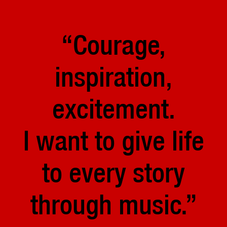
“Courage,
inspiration,
excitement.
I want to give life
to every story
through music.”