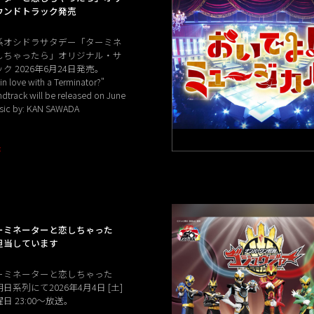
ウンドトラック発売
系オシドラサタデー「ターミネ
しちゃったら」オリジナル・サ
ク 2026年6月24日発売。
l in love with a Terminator?"
ndtrack will be released on June
usic by: KAN SAWADA
E
ーミネーターと恋しちゃった
担当しています
ーミネーターと恋しちゃった
系列にて2026年4月4日 [土]
 23:00〜放送。