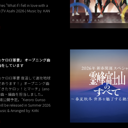
es "What if I fell in love with a
 (TV Asahi 2026-) Music by: KAN
E
☆ケロロ軍曹」 オープニング曲
曲をしています
☆ケロロ軍曹 復活して速攻地球
であります！」オープニング曲
きたケロッ！とマーチ」(ano
の作曲・編曲を担当しました。
場公開予定。"Keroro Gunso
ill be released in Summer 2026.
sic & Arranged by: KAN
E