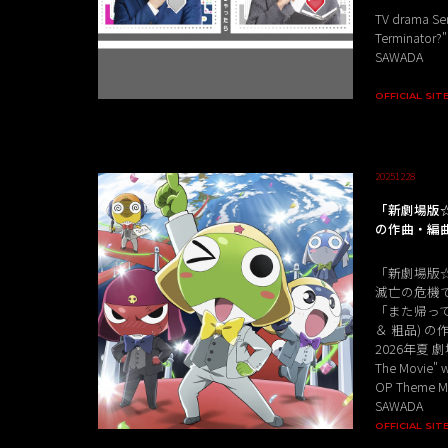
TV drama Seri
Terminator?"
SAWADA
OFFICIAL SIT
20251228
「新劇場版
の作曲・編
「新劇場版
滅亡の危機
「また帰って
＆ 粗品) 
2026年夏 劇
The Movie" w
OP Theme Mu
SAWADA
OFFICIAL SIT