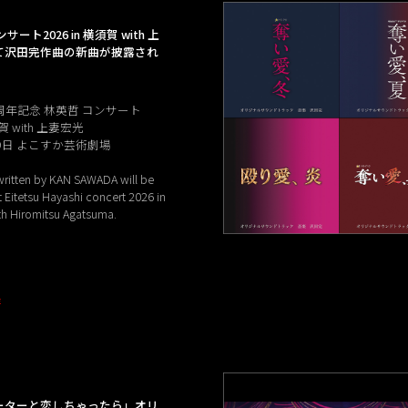
ート2026 in 横須賀 with 上
て沢田完作曲の新曲が披露され
周年記念 林英哲 コンサート
須賀 with 上妻宏光
月9日 よこすか芸術劇場
ritten by KAN SAWADA will be
 Eitetsu Hayashi concert 2026 in
h Hiromitsu Agatsuma.
E
ーターと恋しちゃったら」オリ