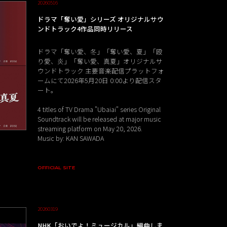
20260516
ドラマ「奪い愛」シリーズ オリジナルサウ
ンドトラック4作品同時リリース
ドラマ「奪い愛、冬」「奪い愛、夏」「殴
り愛、炎」「奪い愛、真夏」オリジナルサ
ウンドトラック 主要音楽配信プラットフォ
ームにて2026年5月20日 0:00より配信スタ
ート。
4 titles of TV Drama "Ubaiai" series Original
Soundtrack will be released at major music
streaming platform on May 20, 2026.
Music by: KAN SAWADA
OFFICIAL SITE
20260319
NHK「おいでよ！ミュージカル」編曲しま