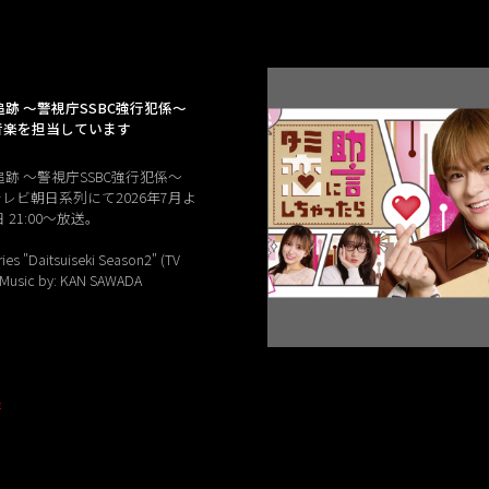
跡 ～警視庁SSBC強行犯係～
2」音楽を担当しています
跡 ～警視庁SSBC強行犯係～
」テレビ朝日系列にて2026年7月よ
21:00〜放送。
ies "Daitsuiseki Season2" (TV
) Music by: KAN SAWADA
E