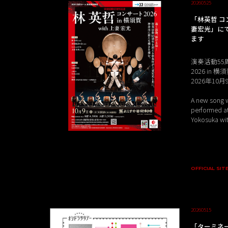
20260525
「林英哲 コンサ
妻宏光」に
ます
演奏活動55
2026 in 横
2026年10
A new song w
performed at
Yokosuka wit
OFFICIAL SIT
20260515
「ターミネ