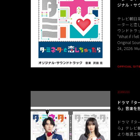
ジナル・サ
テレビ朝日
ーターと恋
ウンドトラッ
"What if I fel
Original Sou
24, 2026. M
OFFICIAL SIT
20260216
ドラマ『タ
ら』音楽を
ドラマ『タ
ら』テレビ朝日
より毎週土曜日