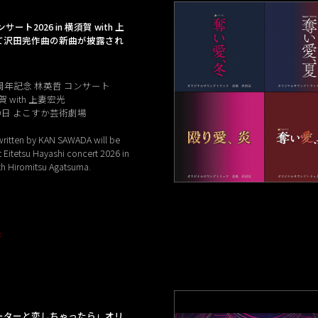
ート2026 in 横須賀 with 上
て沢田完作曲の新曲が披露され
周年記念 林英哲 コンサート
須賀 with 上妻宏光
月9日 よこすか芸術劇場
ritten by KAN SAWADA will be
 Eitetsu Hayashi concert 2026 in
h Hiromitsu Agatsuma.
E
ーターと恋しちゃったら」オリ