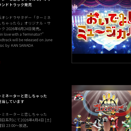
ウンドトラック発売
系オシドラサタデー「ターミネ
しちゃったら」オリジナル・サ
ク 2026年6月24日発売。
l in love with a Terminator?"
ndtrack will be released on June
usic by: KAN SAWADA
E
ーミネーターと恋しちゃった
担当しています
ーミネーターと恋しちゃった
系列にて2026年4月4日 [土]
 23:00〜放送。