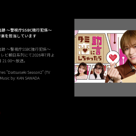
跡 ～警視庁SSBC強行犯係～
2」音楽を担当しています
跡 ～警視庁SSBC強行犯係～
」テレビ朝日系列にて2026年7月よ
21:00〜放送。
ies "Daitsuiseki Season2" (TV
) Music by: KAN SAWADA
E