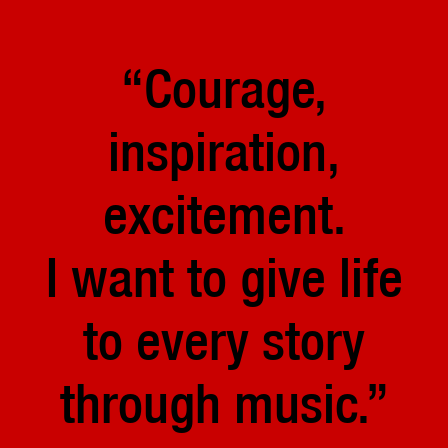
“Courage,
inspiration,
excitement.
I want to give life
to every story
through music.”