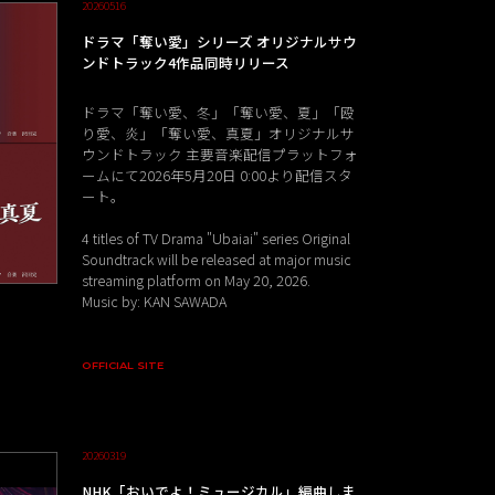
20260516
ドラマ「奪い愛」シリーズ オリジナルサウ
ンドトラック4作品同時リリース
ドラマ「奪い愛、冬」「奪い愛、夏」「殴
り愛、炎」「奪い愛、真夏」オリジナルサ
ウンドトラック 主要音楽配信プラットフォ
ームにて2026年5月20日 0:00より配信スタ
ート。
4 titles of TV Drama "Ubaiai" series Original
Soundtrack will be released at major music
streaming platform on May 20, 2026.
Music by: KAN SAWADA
OFFICIAL SITE
20260319
NHK「おいでよ！ミュージカル」編曲しま