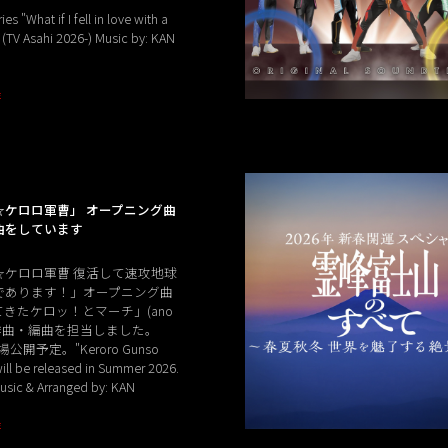
es "What if I fell in love with a
 (TV Asahi 2026-) Music by: KAN
E
☆ケロロ軍曹」 オープニング曲
曲をしています
☆ケロロ軍曹 復活して速攻地球
であります！」オープニング曲
きたケロッ！とマーチ」(ano
の作曲・編曲を担当しました。
場公開予定。"Keroro Gunso
ill be released in Summer 2026.
sic & Arranged by: KAN
E