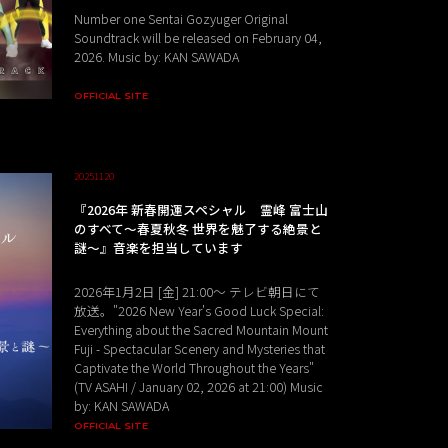
Number one Sentai Gozyuger Original
Soundtrack will be released on February 04,
2026. Music by: KAN SAWADA
OFFICIAL SITE
20251120
『2026年 新春開運スペシャル 霊峰 富士山
のすべて～春夏秋冬 世界を魅了する絶景と
謎～』音楽を担当しています
2026年1月2日 [金] 21:00～ テレビ朝日にて
放送。"2026 New Year's Good Luck Special:
Everything about the Sacred Mountain Mount
Fuji - Spectacular Scenery and Mysteries that
Captivate the World Throughout the Years"
(TV ASAHI / January 02, 2026 at 21:00) Music
by: KAN SAWADA
OFFICIAL SITE