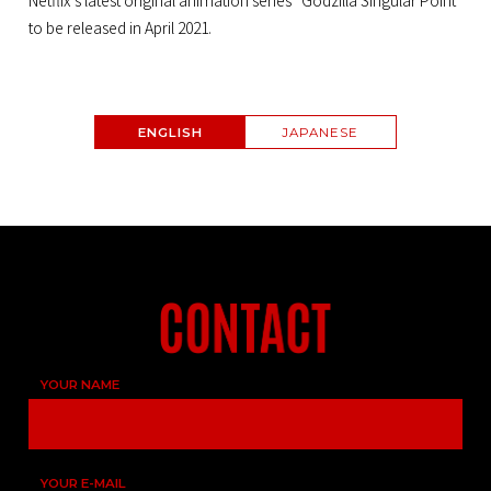
Netflix’s latest original animation series “Godzilla Singular Point”
to be released in April 2021.
ENGLISH
JAPANESE
YOUR NAME
YOUR E-MAIL