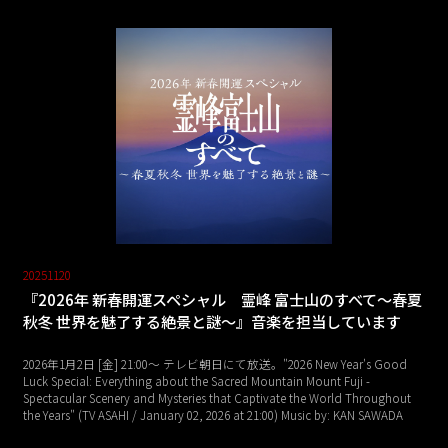
20251120
『2026年 新春開運スペシャル 霊峰 富士山のすべて～春夏
秋冬 世界を魅了する絶景と謎～』音楽を担当しています
2026年1月2日 [金] 21:00～ テレビ朝日にて放送。"2026 New Year's Good
Luck Special: Everything about the Sacred Mountain Mount Fuji -
Spectacular Scenery and Mysteries that Captivate the World Throughout
the Years" (TV ASAHI / January 02, 2026 at 21:00) Music by: KAN SAWADA