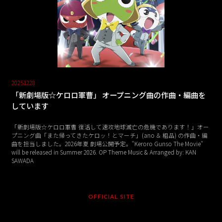
20251228
「新劇場版☆ケロロ軍曹」 オープニング曲の作曲・編曲を
しています
「新劇場版☆ケロロ軍曹 復活して速攻地球滅亡の危機であります！」オー
プニング曲「また帰ってきたケロッ！とマーチ」(ano ＆ 粗品) の作曲・編
曲を担当しました。2026年夏 劇場公開予定。"Keroro Gunso The Movie"
will be released in Summer 2026. OP Theme Music & Arranged by: KAN
SAWADA
OFFICIAL SITE