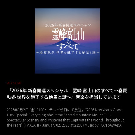
20251120
『2026年 新春開運スペシャル 霊峰 富士山のすべて～春夏
秋冬 世界を魅了する絶景と謎～』音楽を担当しています
2026年1月2日 [金] 21:00～ テレビ朝日にて放送。"2026 New Year's Good
Luck Special: Everything about the Sacred Mountain Mount Fuji -
Spectacular Scenery and Mysteries that Captivate the World Throughout
the Years" (TV ASAHI / January 02, 2026 at 21:00) Music by: KAN SAWADA