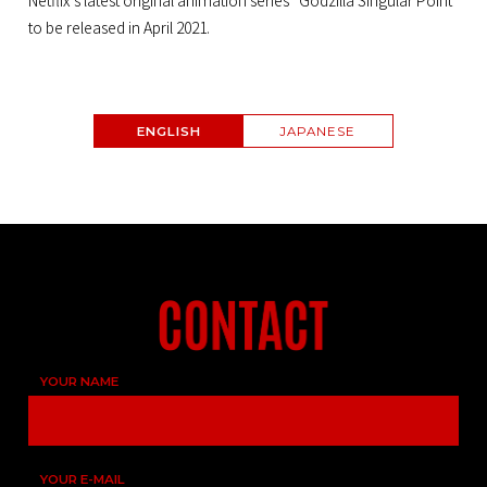
Netflix’s latest original animation series “Godzilla Singular Point”
to be released in April 2021.
ENGLISH
JAPANESE
YOUR NAME
YOUR E-MAIL