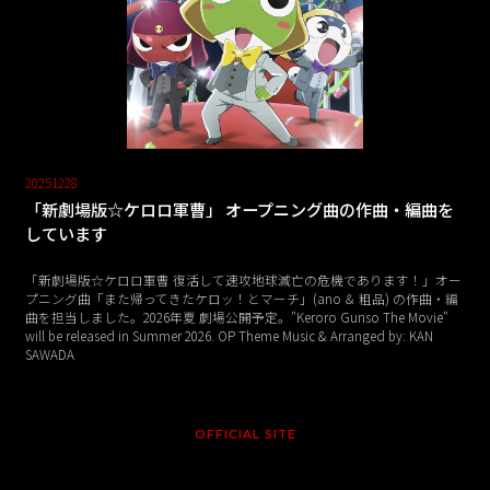
20251228
「新劇場版☆ケロロ軍曹」 オープニング曲の作曲・編曲を
しています
「新劇場版☆ケロロ軍曹 復活して速攻地球滅亡の危機であります！」オー
プニング曲「また帰ってきたケロッ！とマーチ」(ano ＆ 粗品) の作曲・編
曲を担当しました。2026年夏 劇場公開予定。"Keroro Gunso The Movie"
will be released in Summer 2026. OP Theme Music & Arranged by: KAN
SAWADA
OFFICIAL SITE