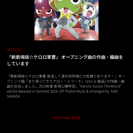
20251228
「新劇場版☆ケロロ軍曹」 オープニング曲の作曲・編曲を
しています
「新劇場版☆ケロロ軍曹 復活して速攻地球滅亡の危機であります！」オー
プニング曲「また帰ってきたケロッ！とマーチ」(ano ＆ 粗品) の作曲・編
曲を担当しました。2026年夏 劇場公開予定。"Keroro Gunso The Movie"
will be released in Summer 2026. OP Theme Music & Arranged by: KAN
SAWADA
OFFICIAL SITE