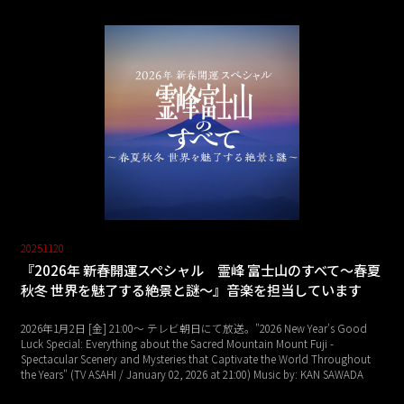
20251120
『2026年 新春開運スペシャル 霊峰 富士山のすべて～春夏
秋冬 世界を魅了する絶景と謎～』音楽を担当しています
2026年1月2日 [金] 21:00～ テレビ朝日にて放送。"2026 New Year's Good
Luck Special: Everything about the Sacred Mountain Mount Fuji -
Spectacular Scenery and Mysteries that Captivate the World Throughout
the Years" (TV ASAHI / January 02, 2026 at 21:00) Music by: KAN SAWADA