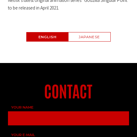
Netflix’s latest original animation series “Godzilla Singular Point”
to be released in April 2021.
ENGLISH
JAPANESE
YOUR NAME
YOUR E-MAIL