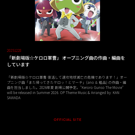
20251228
「新劇場版☆ケロロ軍曹」 オープニング曲の作曲・編曲を
しています
「新劇場版☆ケロロ軍曹 復活して速攻地球滅亡の危機であります！」オー
プニング曲「また帰ってきたケロッ！とマーチ」(ano ＆ 粗品) の作曲・編
曲を担当しました。2026年夏 劇場公開予定。"Keroro Gunso The Movie"
will be released in Summer 2026. OP Theme Music & Arranged by: KAN
SAWADA
OFFICIAL SITE