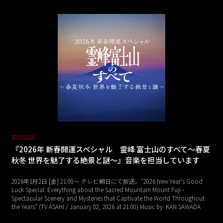
20251120
『2026年 新春開運スペシャル 霊峰 富士山のすべて～春夏
秋冬 世界を魅了する絶景と謎～』音楽を担当しています
2026年1月2日 [金] 21:00～ テレビ朝日にて放送。"2026 New Year's Good
Luck Special: Everything about the Sacred Mountain Mount Fuji -
Spectacular Scenery and Mysteries that Captivate the World Throughout
the Years" (TV ASAHI / January 02, 2026 at 21:00) Music by: KAN SAWADA