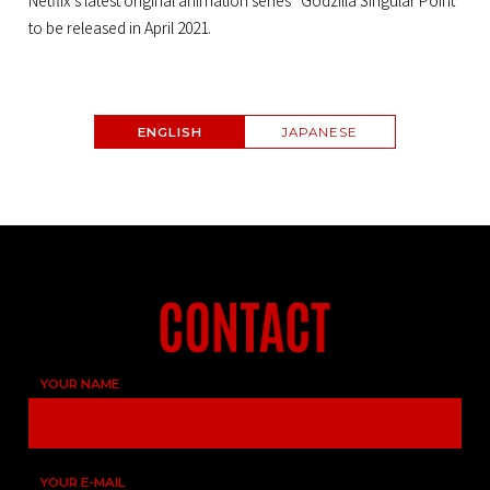
Netflix’s latest original animation series “Godzilla Singular Point”
to be released in April 2021.
ENGLISH
JAPANESE
YOUR NAME
YOUR E-MAIL