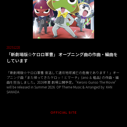
20251228
「新劇場版☆ケロロ軍曹」 オープニング曲の作曲・編曲を
しています
「新劇場版☆ケロロ軍曹 復活して速攻地球滅亡の危機であります！」オー
プニング曲「また帰ってきたケロッ！とマーチ」(ano ＆ 粗品) の作曲・編
曲を担当しました。2026年夏 劇場公開予定。"Keroro Gunso The Movie"
will be released in Summer 2026. OP Theme Music & Arranged by: KAN
SAWADA
OFFICIAL SITE