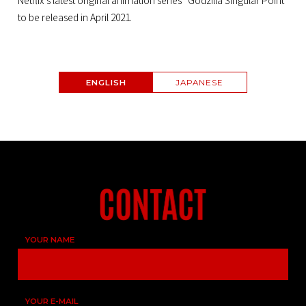
Netflix’s latest original animation series “Godzilla Singular Point”
to be released in April 2021.
ENGLISH
JAPANESE
YOUR NAME
YOUR E-MAIL