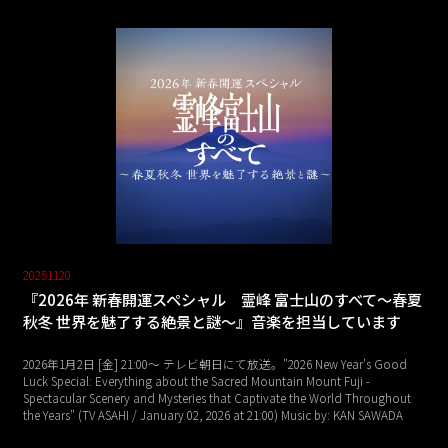
20251120
『2026年 新春開運スペシャル 霊峰 富士山のすべて～春夏
秋冬 世界を魅了する絶景と謎～』音楽を担当しています
2026年1月2日 [金] 21:00～ テレビ朝日にて放送。"2026 New Year's Good
Luck Special: Everything about the Sacred Mountain Mount Fuji -
Spectacular Scenery and Mysteries that Captivate the World Throughout
the Years" (TV ASAHI / January 02, 2026 at 21:00) Music by: KAN SAWADA