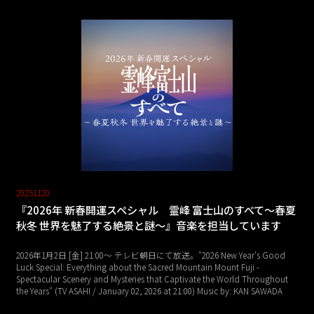
20251120
『2026年 新春開運スペシャル 霊峰 富士山のすべて～春夏
秋冬 世界を魅了する絶景と謎～』音楽を担当しています
2026年1月2日 [金] 21:00～ テレビ朝日にて放送。"2026 New Year's Good
Luck Special: Everything about the Sacred Mountain Mount Fuji -
Spectacular Scenery and Mysteries that Captivate the World Throughout
the Years" (TV ASAHI / January 02, 2026 at 21:00) Music by: KAN SAWADA