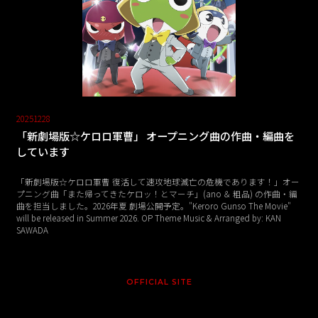
20251228
「新劇場版☆ケロロ軍曹」 オープニング曲の作曲・編曲を
しています
「新劇場版☆ケロロ軍曹 復活して速攻地球滅亡の危機であります！」オー
プニング曲「また帰ってきたケロッ！とマーチ」(ano ＆ 粗品) の作曲・編
曲を担当しました。2026年夏 劇場公開予定。"Keroro Gunso The Movie"
will be released in Summer 2026. OP Theme Music & Arranged by: KAN
SAWADA
OFFICIAL SITE