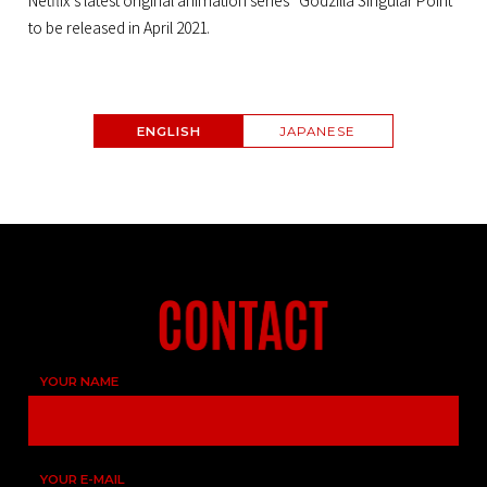
Netflix’s latest original animation series “Godzilla Singular Point”
to be released in April 2021.
ENGLISH
JAPANESE
YOUR NAME
YOUR E-MAIL