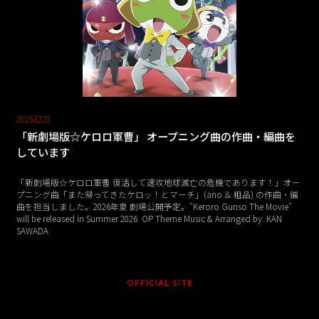
20251228
「新劇場版☆ケロロ軍曹」 オープニング曲の作曲・編曲を
しています
「新劇場版☆ケロロ軍曹 復活して速攻地球滅亡の危機であります！」オー
プニング曲「また帰ってきたケロッ！とマーチ」(ano ＆ 粗品) の作曲・編
曲を担当しました。2026年夏 劇場公開予定。"Keroro Gunso The Movie"
will be released in Summer 2026. OP Theme Music & Arranged by: KAN
SAWADA
OFFICIAL SITE