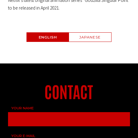
Netflix’s latest original animation series “Godzilla Singular Point”
to be released in April 2021.
ENGLISH
JAPANESE
YOUR NAME
YOUR E-MAIL