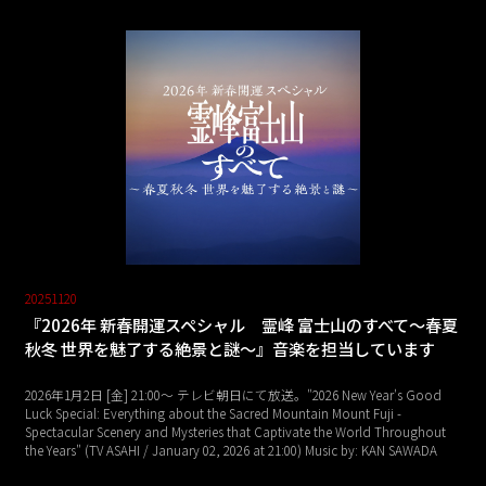
20251120
『2026年 新春開運スペシャル 霊峰 富士山のすべて～春夏
秋冬 世界を魅了する絶景と謎～』音楽を担当しています
2026年1月2日 [金] 21:00～ テレビ朝日にて放送。"2026 New Year's Good
Luck Special: Everything about the Sacred Mountain Mount Fuji -
Spectacular Scenery and Mysteries that Captivate the World Throughout
the Years" (TV ASAHI / January 02, 2026 at 21:00) Music by: KAN SAWADA